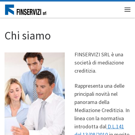
Skip to content
Me
Chi siamo
FINSERVIZI SRL è una
società di mediazione
creditizia.
Rappresenta una delle
principali novità nel
panorama della
Mediazione Creditizia. In
linea con la normativa
introdotta dal
D.L.141
del 13/08/2010
in merito